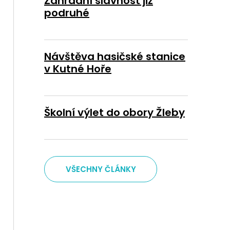
Zahradní slavnost již
podruhé
Návštěva hasičské stanice
v Kutné Hoře
Školní výlet do obory Žleby
VŠECHNY ČLÁNKY