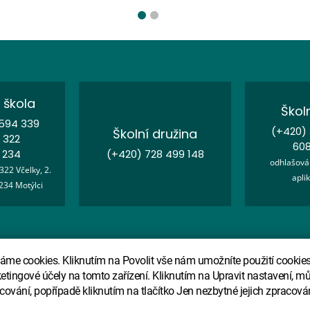
 škola
Školn
 594 339
(+420) 
Školní družina
 322
608
 234
(+420) 728 499 148
odhlašová
322 Včelky, 2.
apli
234 Motýlci
Prohlášení o přístupnosti
GDPR
Vypnout grafiku
me cookies. Kliknutím na Povolit vše nám umožníte použití cookies 
ketingové účely na tomto zařízení. Kliknutím na Upravit nastavení, mů
cování, popřípadě kliknutím na tlačítko Jen nezbytné jejich zpracová