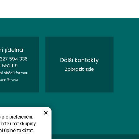
í jídelna
327 594 336
Další kontakty
 552 119
Zobrazit zde
ní obědů formou
kace Strava
×
pro preferenční,
žete určit skupiny
ní úplně zakázat.