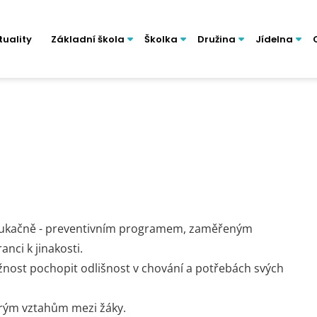
tuality
Základní škola
Školka
Družina
Jídelna
 edukačně - preventivním programem, zaměřeným
nci k jinakosti.
nost pochopit odlišnost v chování a potřebách svých
obrým vztahům mezi žáky.