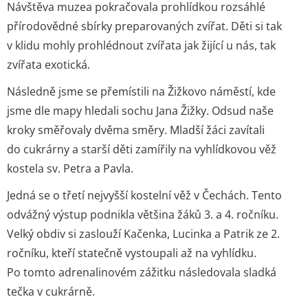
Návštěva muzea pokračovala prohlídkou rozsáhlé
přírodovědné sbírky preparovaných zvířat. Děti si tak
v klidu mohly prohlédnout zvířata jak žijící u nás, tak
zvířata exotická.
Následně jsme se přemístili na Žižkovo náměstí, kde
jsme dle mapy hledali sochu Jana Žižky. Odsud naše
kroky směřovaly dvěma směry. Mladší žáci zavítali
do cukrárny a starší děti zamířily na vyhlídkovou věž
kostela sv. Petra a Pavla.
Jedná se o třetí nejvyšší kostelní věž v Čechách. Tento
odvážný výstup podnikla většina žáků 3. a 4. ročníku.
Velký obdiv si zaslouží Kačenka, Lucinka a Patrik ze 2.
ročníku, kteří statečně vystoupali až na vyhlídku.
Po tomto adrenalinovém zážitku následovala sladká
tečka v cukrárně.